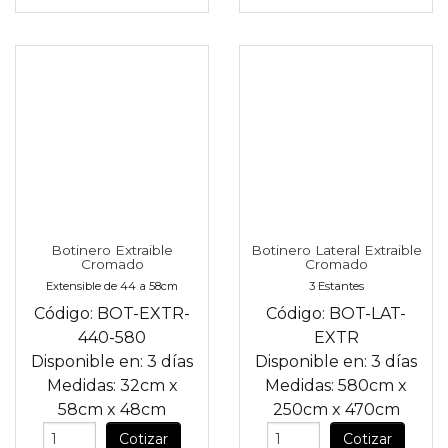
Botinero Extraible
Botinero Lateral Extraible
Cromado
Cromado
Extensible de 44 a 58cm
3 Estantes
Código:
BOT-EXTR-
Código:
BOT-LAT-
440-580
EXTR
Disponible en:
3 días
Disponible en:
3 días
Medidas:
32cm
x
Medidas:
580cm
x
58cm
x
48cm
250cm
x
470cm
Cotizar
Cotizar