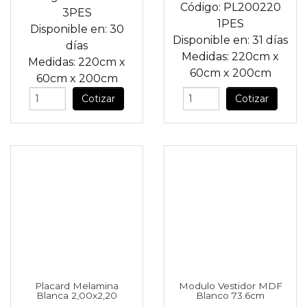
Código:
PL200220
3PES
1PES
Disponible en:
30
Disponible en:
31 días
días
Medidas:
220cm
x
Medidas:
220cm
x
60cm
x
200cm
60cm
x
200cm
Cotizar
Cotizar
Placard Melamina
Modulo Vestidor MDF
Blanca 2,00x2,20
Blanco 73.6cm