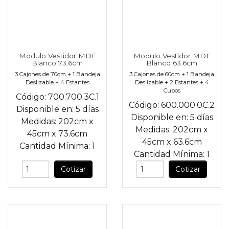
Modulo Vestidor MDF
Modulo Vestidor MDF
Blanco 73.6cm
Blanco 63.6cm
3 Cajones de 70cm + 1 Bandeja
3 Cajones de 60cm + 1 Bandeja
Deslizable + 4 Estantes
Deslizable + 2 Estantes + 4
Cubos
Código:
700.700.3C.1
Código:
600.000.0C.2
Disponible en:
5 días
Disponible en:
5 días
Medidas:
202cm
x
Medidas:
202cm
x
45cm
x
73.6cm
45cm
x
63.6cm
Cantidad Mínima:
1
Cantidad Mínima:
1
Cotizar
Cotizar