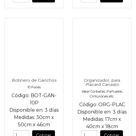
Botinero de Ganchos
Organizador, para
Placard Canasto
10 Pares
Ideal Corbatas, Pañuelos,
Código:
BOT-GAN-
Cinturones etc.
10P
Código:
ORG-PLAC
Disponible en:
3 días
Disponible en:
3 días
Medidas:
30cm
x
Medidas:
17cm
x
50cm
x
46cm
40cm
x
18cm
Cotizar
Cotizar