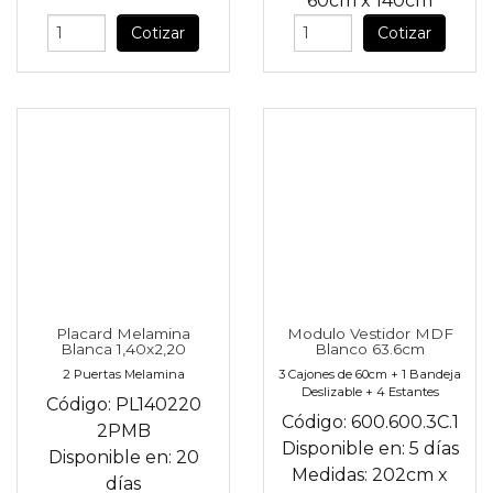
60cm
x
140cm
Cotizar
Cotizar
Placard Melamina
Modulo Vestidor MDF
Blanca 1,40x2,20
Blanco 63.6cm
2 Puertas Melamina
3 Cajones de 60cm + 1 Bandeja
Deslizable + 4 Estantes
Código:
PL140220
Código:
600.600.3C.1
2PMB
Disponible en:
5 días
Disponible en:
20
Medidas:
202cm
x
días