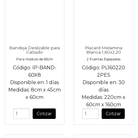
Bandeja Deslizable para
Placard Melamina
Calzado
Blanca 1,60x2,20
Para módulo de 60cm
2 Puertas Espejadas
Código:
IP-BAND-
Código:
PL160220
60X8
2PES
Disponible en:
1 días
Disponible en:
30
Medidas:
8cm
x
45cm
días
x
60cm
Medidas:
220cm
x
60cm
x
160cm
Cotizar
Cotizar