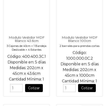
Modulo Vestidor MDF
Modulo Vestidor MDF
Blanco 43.6cm
Blanco 100cm
3 Cajones de 40cm + 1 Bandeja
2 barrales para prendas cortas
Deslizable + 4 Estantes
Código:
Código:
400.400.3C.1
1000.000.0C.2
Disponible en:
5 días
Disponible en:
5 días
Medidas:
202cm
x
Medidas:
202cm
x
45cm
x
43.6cm
45cm
x
1000cm
Cantidad Mínima:
1
Cantidad Mínima:
1
Cotizar
Cotizar