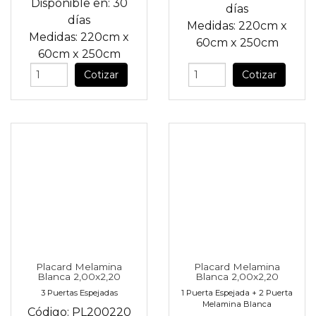
Disponible en:
30
días
días
Medidas:
220cm
x
Medidas:
220cm
x
60cm
x
250cm
60cm
x
250cm
Cotizar
Cotizar
Placard Melamina
Placard Melamina
Blanca 2,00x2,20
Blanca 2,00x2,20
3 Puertas Espejadas
1 Puerta Espejada + 2 Puerta
Melamina Blanca
Código:
PL200220