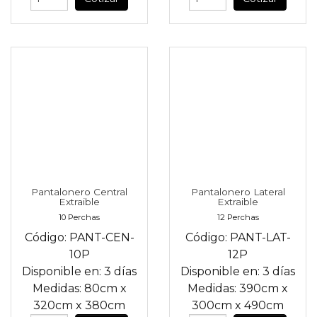
Pantalonero Central
Pantalonero Lateral
Extraible
Extraible
10 Perchas
12 Perchas
Código:
PANT-CEN-
Código:
PANT-LAT-
10P
12P
Disponible en:
3 días
Disponible en:
3 días
Medidas:
80cm
x
Medidas:
390cm
x
320cm
x
380cm
300cm
x
490cm