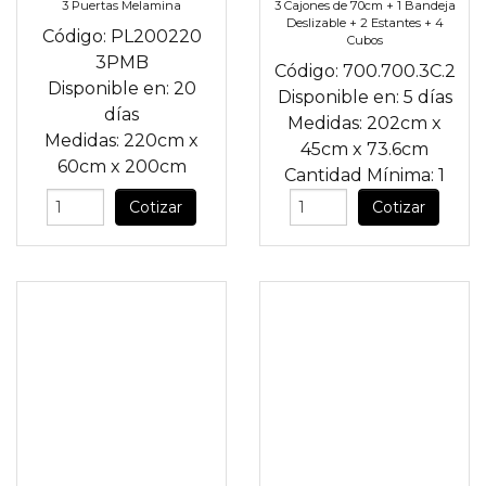
3 Puertas Melamina
3 Cajones de 70cm + 1 Bandeja
Deslizable + 2 Estantes + 4
Código:
PL200220
Cubos
3PMB
Código:
700.700.3C.2
Disponible en:
20
Disponible en:
5 días
días
Medidas:
202cm
x
Medidas:
220cm
x
45cm
x
73.6cm
60cm
x
200cm
Cantidad Mínima:
1
Cotizar
Cotizar