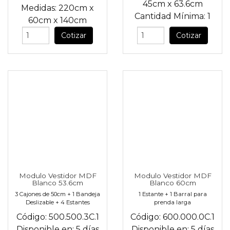
45cm
x
63.6cm
Medidas:
220cm
x
Cantidad Mínima:
1
60cm
x
140cm
Cotizar
Cotizar
Modulo Vestidor MDF
Modulo Vestidor MDF
Blanco 53.6cm
Blanco 60cm
3 Cajones de 50cm + 1 Bandeja
1 Estante + 1 Barral para
Deslizable + 4 Estantes
prenda larga
Código:
500.500.3C.1
Código:
600.000.0C.1
Disponible en:
5 días
Disponible en:
5 días