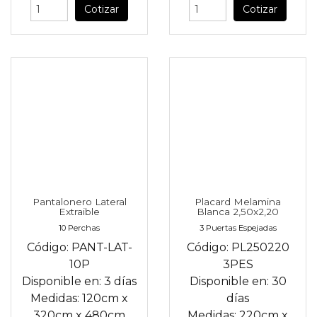
Cotizar
Cotizar
Pantalonero Lateral
Placard Melamina
Extraible
Blanca 2,50x2,20
10 Perchas
3 Puertas Espejadas
Código:
PANT-LAT-
Código:
PL250220
10P
3PES
Disponible en:
3 días
Disponible en:
30
Medidas:
120cm
x
días
320cm
x
480cm
Medidas:
220cm
x