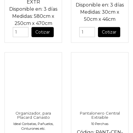
EXTR
Disponible en:
3 días
Disponible en:
3 días
Medidas:
30cm
x
Medidas:
580cm
x
50cm
x
46cm
250cm
x
470cm
Cotizar
Cotizar
Organizador, para
Pantalonero Central
Placard Canasto
Extraible
Ideal Corbatas, Pañuelos,
10 Perchas
Cinturones etc.
Código:
PANT-CEN-