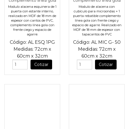
complemento línea gola
complemento línea gola
Modulo alacena esquinera de 1
Modulo de alacena con
puerta con estante interno,
cubículo para microondas + 1
realizado en MDF de 18 mm de
puerta rebatible complemento
espesor con cantos de PVC,
línea gola con frente ciego y
complemento línea gola con
espacio de agarre. Realizado en
frente ciego y espacio de
MDF de 18 mm de espesor con
agarre.
tapacantos de PVC
Código:
AL ESQ 1PG
Código:
AL MIC G- 50
Medidas:
72cm
x
Medidas:
72cm
x
60cm
x
32cm
60cm
x
32cm
Cotizar
Cotizar