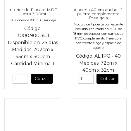
Interior de Placard MDF
Alacena 40 cm ancho - 1
Hasta 3,00mt
puerta complemento
línea gola
3 Cajones de 90cm + Bandeja
Modulo de 1 puerta con estante
Código:
incluido, realizado en MDF de
18 mm de espesor con cantos de
3000.900.3C.1
PVC, complemento línea gola
Disponible en:
25 días
con frente ciego y espacio de
agarre.
Medidas:
202cm
x
Código:
AL 1PG - 40
45cm
x
300cm
Medidas:
72cm
x
Cantidad Mínima:
1
40cm
x
32cm
Cotizar
Cotizar