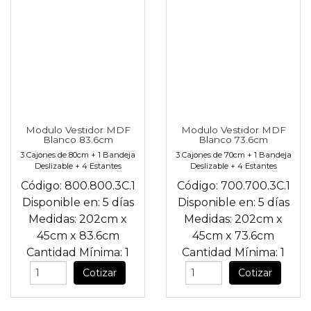
Modulo Vestidor MDF
Modulo Vestidor MDF
Blanco 83.6cm
Blanco 73.6cm
3 Cajones de 80cm + 1 Bandeja
3 Cajones de 70cm + 1 Bandeja
Deslizable + 4 Estantes
Deslizable + 4 Estantes
Código:
800.800.3C.1
Código:
700.700.3C.1
Disponible en:
5 días
Disponible en:
5 días
Medidas:
202cm
x
Medidas:
202cm
x
45cm
x
83.6cm
45cm
x
73.6cm
Cantidad Mínima:
1
Cantidad Mínima:
1
Cotizar
Cotizar