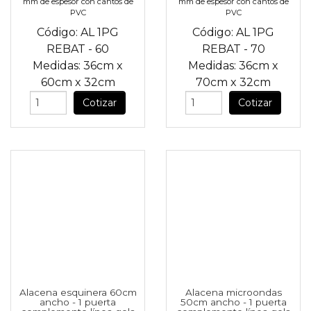
mm de espesor con cantos de
mm de espesor con cantos de
PVC
PVC
Código:
AL 1PG
Código:
AL 1PG
REBAT - 60
REBAT - 70
Medidas:
36cm
x
Medidas:
36cm
x
60cm
x
32cm
70cm
x
32cm
Cotizar
Cotizar
Alacena esquinera 60cm
Alacena microondas
ancho - 1 puerta
50cm ancho - 1 puerta