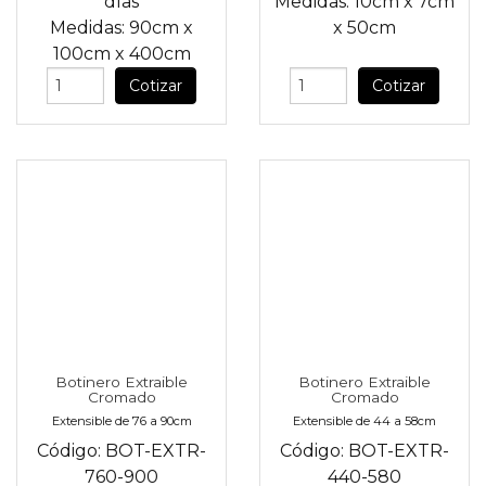
días
Medidas:
10cm
x
7cm
Medidas:
90cm
x
x
50cm
100cm
x
400cm
Cotizar
Cotizar
Botinero Extraible
Botinero Extraible
Cromado
Cromado
Extensible de 76 a 90cm
Extensible de 44 a 58cm
Código:
BOT-EXTR-
Código:
BOT-EXTR-
760-900
440-580