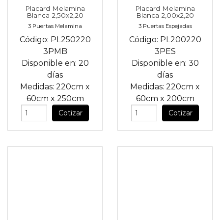
Placard Melamina
Placard Melamina
Blanca 2,50x2,20
Blanca 2,00x2,20
3 Puertas Melamina
3 Puertas Espejadas
Código:
PL250220
Código:
PL200220
3PMB
3PES
Disponible en:
20
Disponible en:
30
días
días
Medidas:
220cm
x
Medidas:
220cm
x
60cm
x
250cm
60cm
x
200cm
Cotizar
Cotizar