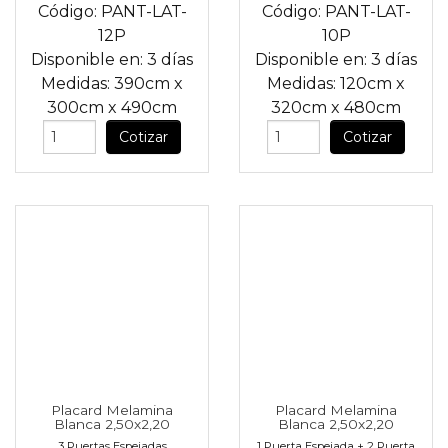
Código:
PANT-LAT-
Código:
PANT-LAT-
12P
10P
Disponible en:
3 días
Disponible en:
3 días
Medidas:
390cm
x
Medidas:
120cm
x
300cm
x
490cm
320cm
x
480cm
Cotizar
Cotizar
Placard Melamina
Placard Melamina
Blanca 2,50x2,20
Blanca 2,50x2,20
3 Puertas Espejadas
1 Puerta Espejada + 2 Puerta