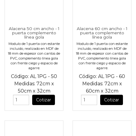
Alacena 50 cm ancho - 1
Alacena 60 cm ancho - 1
puerta complemento
puerta complemento
línea gola
línea gola
Modulo de 1 puerta con estante
Modulo de 1 puerta con estante
incluido, realizado en MDF de
incluido, realizado en MDF de
18 mm de espesor con cantos de
18 mm de espesor con cantos de
PVC, complemento línea gola
PVC, complemento línea gola
con frente ciego y espacio de
con frente ciego y espacio de
agarre.
agarre.
Código:
AL 1PG - 50
Código:
AL 1PG - 60
Medidas:
72cm
x
Medidas:
72cm
x
50cm
x
32cm
60cm
x
32cm
Cotizar
Cotizar