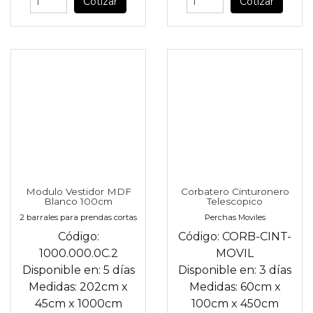
Cotizar
Cotizar
Modulo Vestidor MDF
Corbatero Cinturonero
Blanco 100cm
Telescopico
2 barrales para prendas cortas
Perchas Moviles
Código:
Código:
CORB-CINT-
1000.000.0C.2
MOVIL
Disponible en:
5 días
Disponible en:
3 días
Medidas:
202cm
x
Medidas:
60cm
x
45cm
x
1000cm
100cm
x
450cm