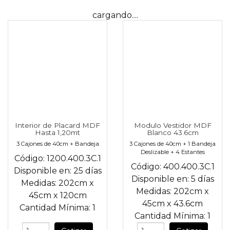
cargando....
Interior de Placard MDF
Modulo Vestidor MDF
Hasta 1,20mt
Blanco 43.6cm
3 Cajones de 40cm + Bandeja
3 Cajones de 40cm + 1 Bandeja
Deslizable + 4 Estantes
Código:
1200.400.3C.1
Código:
400.400.3C.1
Disponible en:
25 días
Disponible en:
5 días
Medidas:
202cm
x
Medidas:
202cm
x
45cm
x
120cm
45cm
x
43.6cm
Cantidad Mínima:
1
Cantidad Mínima:
1