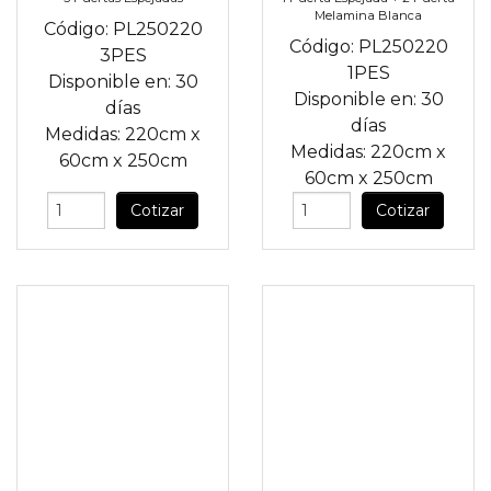
Melamina Blanca
Código:
PL250220
Código:
PL250220
3PES
1PES
Disponible en:
30
Disponible en:
30
días
días
Medidas:
220cm
x
Medidas:
220cm
x
60cm
x
250cm
60cm
x
250cm
Cotizar
Cotizar