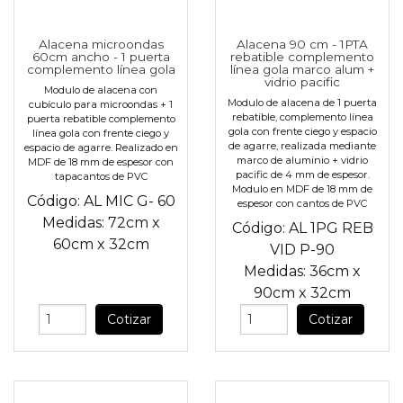
Alacena microondas
Alacena 90 cm - 1PTA
60cm ancho - 1 puerta
rebatible complemento
complemento línea gola
línea gola marco alum +
vidrio pacific
Modulo de alacena con
Modulo de alacena de 1 puerta
cubículo para microondas + 1
rebatible, complemento línea
puerta rebatible complemento
gola con frente ciego y espacio
línea gola con frente ciego y
de agarre, realizada mediante
espacio de agarre. Realizado en
marco de aluminio + vidrio
MDF de 18 mm de espesor con
pacific de 4 mm de espesor.
tapacantos de PVC
Modulo en MDF de 18 mm de
Código:
AL MIC G- 60
espesor con cantos de PVC
Medidas:
72cm
x
Código:
AL 1PG REB
60cm
x
32cm
VID P-90
Medidas:
36cm
x
90cm
x
32cm
Cotizar
Cotizar