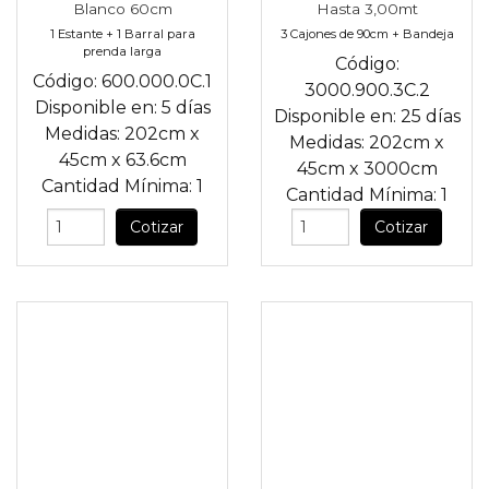
Blanco 60cm
Hasta 3,00mt
1 Estante + 1 Barral para
3 Cajones de 90cm + Bandeja
prenda larga
Código:
Código:
600.000.0C.1
3000.900.3C.2
Disponible en:
5 días
Disponible en:
25 días
Medidas:
202cm
x
Medidas:
202cm
x
45cm
x
63.6cm
45cm
x
3000cm
Cantidad Mínima:
1
Cantidad Mínima:
1
Cotizar
Cotizar