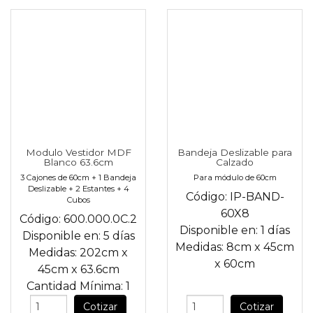
Modulo Vestidor MDF
Bandeja Deslizable para
Blanco 63.6cm
Calzado
3 Cajones de 60cm + 1 Bandeja
Para módulo de 60cm
Deslizable + 2 Estantes + 4
Código:
IP-BAND-
Cubos
60X8
Código:
600.000.0C.2
Disponible en:
1 días
Disponible en:
5 días
Medidas:
8cm
x
45cm
Medidas:
202cm
x
x
60cm
45cm
x
63.6cm
Cantidad Mínima:
1
Cotizar
Cotizar