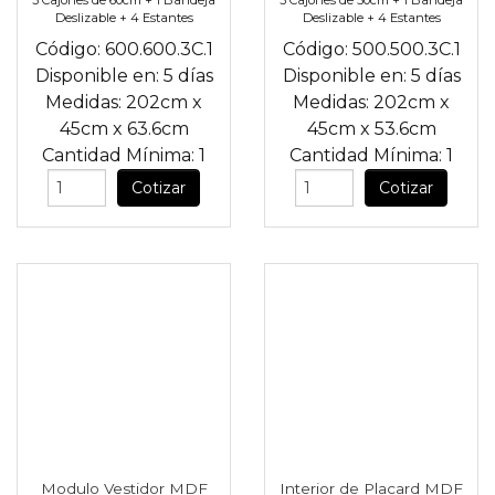
3 Cajones de 60cm + 1 Bandeja
3 Cajones de 50cm + 1 Bandeja
Deslizable + 4 Estantes
Deslizable + 4 Estantes
Código:
600.600.3C.1
Código:
500.500.3C.1
Disponible en:
5 días
Disponible en:
5 días
Medidas:
202cm
x
Medidas:
202cm
x
45cm
x
63.6cm
45cm
x
53.6cm
Cantidad Mínima:
1
Cantidad Mínima:
1
Cotizar
Cotizar
Modulo Vestidor MDF
Interior de Placard MDF