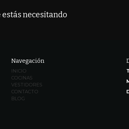
 estás necesitando
Navegación
INICIO
COCINAS
M
e
VESTIDORES
CONTACTO
BLOG