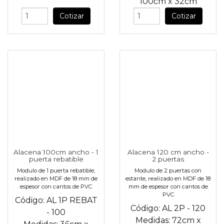
100cm
x
32cm
Cotizar
Cotizar
Alacena 100cm ancho - 1
Alacena 120 cm ancho -
puerta rebatible
2 puertas
Modulo de 1 puerta rebatible,
Modulo de 2 puertas con
realizado en MDF de 18 mm de
estante, realizado en MDF de 18
espesor con cantos de PVC
mm de espesor con cantos de
PVC
Código:
AL 1P REBAT
Código:
AL 2P - 120
- 100
Medidas:
72cm
x