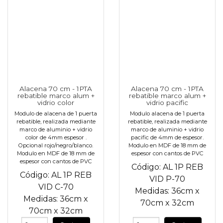
Alacena 70 cm - 1PTA
Alacena 70 cm - 1PTA
rebatible marco alum +
rebatible marco alum +
vidrio color
vidrio pacific
Modulo de alacena de 1 puerta
Modulo alacena de 1 puerta
rebatible, realizada mediante
rebatible, realizada mediante
marco de aluminio + vidrio
marco de aluminio + vidrio
color de 4mm espesor .
pacific de 4mm de espesor.
Opcional rojo/negro/blanco.
Modulo en MDF de 18 mm de
Modulo en MDF de 18 mm de
espesor con cantos de PVC
espesor con cantos de PVC
Código:
AL 1P REB
Código:
AL 1P REB
VID P-70
VID C-70
Medidas:
36cm
x
Medidas:
36cm
x
70cm
x
32cm
70cm
x
32cm