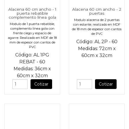
Alacena 60 cm ancho - 1
Alacena 60 cm ancho - 2
puerta rebatible
puertas
complemento línea gola
Modulo alacena de 2 puertas
Modulo de 1 puerta rebatible,
con estante, realizado en MDF
complemento línea gola con
de 18 mm de espesor con cantos
frente ciego y espacio de
de PVC
agarre. Realizado en MDF de 18
Código:
AL 2P - 60
mm de espesor con cantos de
PVC
Medidas:
72cm
x
Código:
AL 1PG
60cm
x
32cm
REBAT - 60
Medidas:
36cm
x
60cm
x
32cm
Cotizar
Cotizar