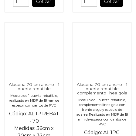
Cotizar
Cotizar
Alacena 70 cm ancho - 1
Alacena 70 cm ancho - 1
puerta rebatible
puerta rebatible
complemento línea gola
Modulo de 1 puerta rebatible,
Modulo de 1 puerta rebatible,
realizado en MDF de 18 mm de
complemento línea gola con
espesor con cantos de PVC
frente ciego y espacio de
Código:
AL 1P REBAT
agarre. Realizado en MDF de 18
mm de espesor con cantos de
- 70
PVC
Medidas:
36cm
x
Código:
AL 1PG
70cm
x
32cm