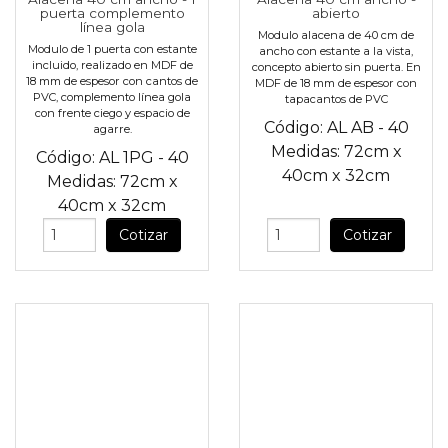
puerta complemento
abierto
línea gola
Modulo alacena de 40 cm de
Modulo de 1 puerta con estante
ancho con estante a la vista,
incluido, realizado en MDF de
concepto abierto sin puerta. En
18 mm de espesor con cantos de
MDF de 18 mm de espesor con
PVC, complemento línea gola
tapacantos de PVC
con frente ciego y espacio de
Código:
AL AB - 40
agarre.
Medidas:
72cm
x
Código:
AL 1PG - 40
40cm
x
32cm
Medidas:
72cm
x
40cm
x
32cm
Cotizar
Cotizar