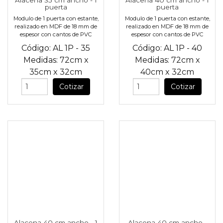
Alacena 35 cm ancho - 1
Alacena 40 cm ancho - 1
puerta
puerta
Modulo de 1 puerta con estante,
Modulo de 1 puerta con estante,
realizado en MDF de 18 mm de
realizado en MDF de 18 mm de
espesor con cantos de PVC
espesor con cantos de PVC
Código:
AL 1P - 35
Código:
AL 1P - 40
Medidas:
72cm
x
Medidas:
72cm
x
35cm
x
32cm
40cm
x
32cm
Cotizar
Cotizar
Alacena 40 cm ancho - 1
Alacena 40 cm ancho -