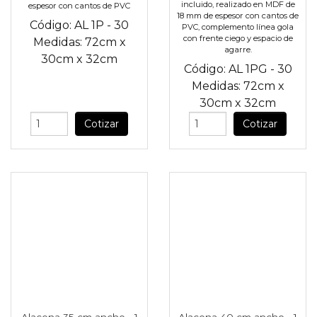
incluido, realizado en MDF de
espesor con cantos de PVC
18 mm de espesor con cantos de
Código:
AL 1P - 30
PVC, complemento línea gola
con frente ciego y espacio de
Medidas:
72cm
x
agarre.
30cm
x
32cm
Código:
AL 1PG - 30
Medidas:
72cm
x
30cm
x
32cm
Cotizar
Cotizar