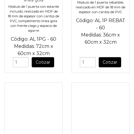
Modulo de 1 puerta rebatible,
Modulo de 1 puerta con estante
realizado en MDF de 18 mm de
incluido, realizado en MDF de
espesor con cantos de PVC
18 mm de espesor con cantos de
Código:
AL 1P REBAT
PVC, complemento línea gola
con frente ciego y espacio de
- 60
agarre.
Medidas:
36cm
x
Código:
AL 1PG - 60
60cm
x
32cm
Medidas:
72cm
x
60cm
x
32cm
Cotizar
Cotizar