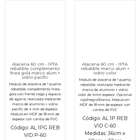
Alacena 60 cm - 1PTA
Alacena 60 cm - 1PTA
rebatible complemento
rebatible marco alum +
línea gola marco alum +
vidrio color
vidrio pacific
Modulo de alacena de 1 puerta
Modulo de alacena de 1 puerta
rebatible, realizada mediante
rebatible, complemento línea
marco de aluminio + vidrio
gola con frente ciego y espacio
color de 4mm espesor. Opcional
de agarre, realizada mediante
rojo/negro/blanco. Modulo en
marco de aluminio + vidrio
MDF de 18 mm de espesor con
pacific de 4 mm de espesor.
cantos de PVC
Modulo en MDF de 18 mm de
Código:
AL 1P REB
espesor con cantos de PVC
VID C-60
Código:
AL 1PG REB
Medidas:
36cm
x
VID P-60