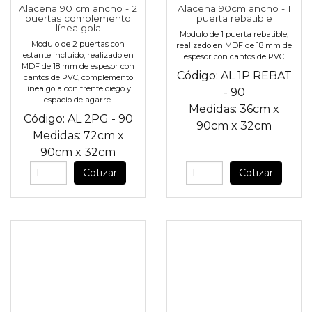
Alacena 90 cm ancho - 2
Alacena 90cm ancho - 1
puertas complemento
puerta rebatible
línea gola
Modulo de 1 puerta rebatible,
Modulo de 2 puertas con
realizado en MDF de 18 mm de
estante incluido, realizado en
espesor con cantos de PVC
MDF de 18 mm de espesor con
Código:
AL 1P REBAT
cantos de PVC, complemento
línea gola con frente ciego y
- 90
espacio de agarre.
Medidas:
36cm
x
Código:
AL 2PG - 90
90cm
x
32cm
Medidas:
72cm
x
90cm
x
32cm
Cotizar
Cotizar