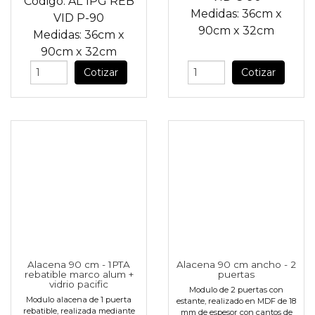
Código:
AL 1PG REB
Medidas:
36cm
x
VID P-90
90cm
x
32cm
Medidas:
36cm
x
90cm
x
32cm
Cotizar
Cotizar
Alacena 90 cm - 1PTA
Alacena 90 cm ancho - 2
rebatible marco alum +
puertas
vidrio pacific
Modulo de 2 puertas con
Modulo alacena de 1 puerta
estante, realizado en MDF de 18
rebatible, realizada mediante
mm de espesor con cantos de