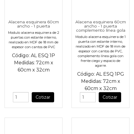
Alacena esquinera 60cm
Alacena esquinera 60cm
ancho - 1 puerta
ancho - 1 puerta
complemento línea gola
Modulo alacena esquinera de 2
Modulo alacena esquinera de 1
puertas con estante interno,
puerta con estante interno,
realizado en MDF de 18 mm de
realizado en MDF de 18 mm de
espesor con cantos de PVC
espesor con cantos de PVC,
Código:
AL ESQ 1P
complemento línea gola con
frente ciego y espacio de
Medidas:
72cm
x
agarre.
60cm
x
32cm
Código:
AL ESQ 1PG
Medidas:
72cm
x
60cm
x
32cm
Cotizar
Cotizar