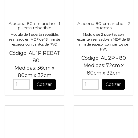
Alacena 80 cm ancho - 1
Alacena 80 cm ancho - 2
puerta rebatible
puertas
Modulo de 1 puerta rebatible,
Modulo de 2 puertas con
realizado en MDF de 18 mm de
estante, realizado en MDF de 18
espesor con cantos de PVC
mm de espesor con cantos de
PVC
Código:
AL 1P REBAT
Código:
AL 2P - 80
- 80
Medidas:
72cm
x
Medidas:
36cm
x
80cm
x
32cm
80cm
x
32cm
Cotizar
Cotizar