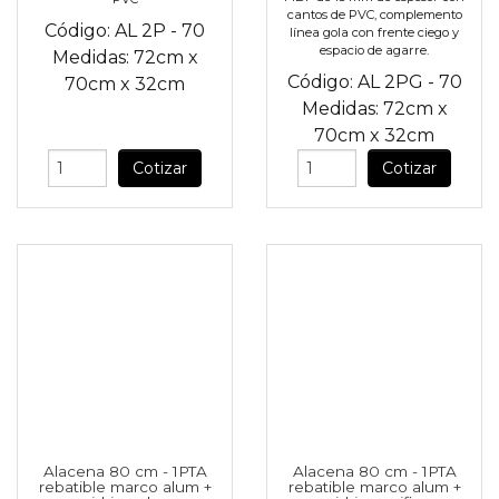
cantos de PVC, complemento
Código:
AL 2P - 70
línea gola con frente ciego y
espacio de agarre.
Medidas:
72cm
x
Código:
AL 2PG - 70
70cm
x
32cm
Medidas:
72cm
x
70cm
x
32cm
Cotizar
Cotizar
Alacena 80 cm - 1PTA
Alacena 80 cm - 1PTA
rebatible marco alum +
rebatible marco alum +