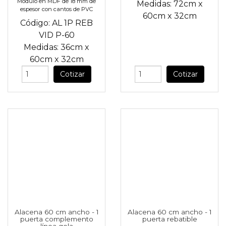
Modulo en MDF de 18 mm de
Medidas:
72cm
x
espesor con cantos de PVC
60cm
x
32cm
Código:
AL 1P REB
VID P-60
Medidas:
36cm
x
60cm
x
32cm
Cotizar
Cotizar
Alacena 60 cm ancho - 1
Alacena 60 cm ancho - 1
puerta complemento
puerta rebatible
línea gola