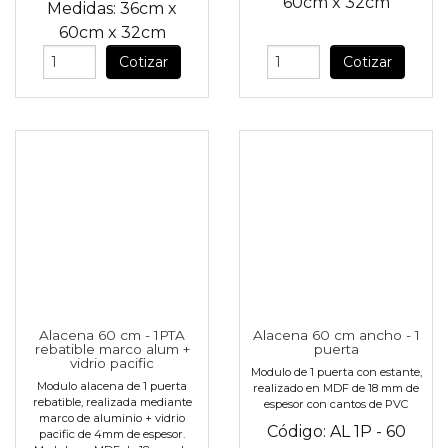
60cm
x
32cm
Medidas:
36cm
x
60cm
x
32cm
Cotizar
Cotizar
Alacena 60 cm - 1PTA
Alacena 60 cm ancho - 1
rebatible marco alum +
puerta
vidrio pacific
Modulo de 1 puerta con estante,
Modulo alacena de 1 puerta
realizado en MDF de 18 mm de
rebatible, realizada mediante
espesor con cantos de PVC
marco de aluminio + vidrio
Código:
AL 1P - 60
pacific de 4mm de espesor.