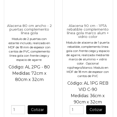
Alacena 80 cm ancho - 2
Alacena 90 cm - 1PTA
puertas complemento
rebatible complemento
línea gola
línea gola marco alum +
vidrio color
Modulo de 2 puertas con
Modulo de alacena de 1 puerta
estante incluido, realizado en
rebatible, complemento línea
MDF de 18 mm de espesor con
gola con frente ciego y espacio
cantos de PVC, complemento
de agarre, realizada mediante
línea gola con frente ciego y
marco de aluminio + vidrio
espacio de agarre.
color . Opcional
Código:
AL 2PG - 80
rojo/negro/blanco. Modulo en
MDF de 18 mm de espesor con
Medidas:
72cm
x
cantos de PVC
80cm
x
32cm
Código:
AL 1PG REB
VID C-90
Medidas:
36cm
x
90cm
x
32cm
Cotizar
Cotizar