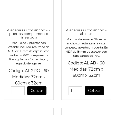
Alacena 60 cm ancho - 2
Alacena 60 cm ancho -
puertas complemento
abierto
línea gola
Modulo alacena de 60 cm de
Modulo de 2 puertas con
ancho con estante a la vista,
estante incluido, realizado en
concepto abierto sin puerta. En
MDF de 18 mm de espesor con
MDF de 18 mm de espesor con
cantos de PVC, complemento
tapacantos de PVC
línea gola con frente ciego y
Código:
AL AB - 60
espacio de agarre.
Medidas:
72cm
x
Código:
AL 2PG - 60
60cm
x
32cm
Medidas:
72cm
x
60cm
x
32cm
Cotizar
Cotizar