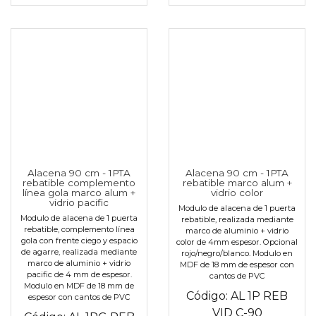
Alacena 90 cm - 1PTA
Alacena 90 cm - 1PTA
rebatible complemento
rebatible marco alum +
línea gola marco alum +
vidrio color
vidrio pacific
Modulo de alacena de 1 puerta
Modulo de alacena de 1 puerta
rebatible, realizada mediante
rebatible, complemento línea
marco de aluminio + vidrio
gola con frente ciego y espacio
color de 4mm espesor. Opcional
de agarre, realizada mediante
rojo/negro/blanco. Modulo en
marco de aluminio + vidrio
MDF de 18 mm de espesor con
pacific de 4 mm de espesor.
cantos de PVC
Modulo en MDF de 18 mm de
Código:
AL 1P REB
espesor con cantos de PVC
VID C-90