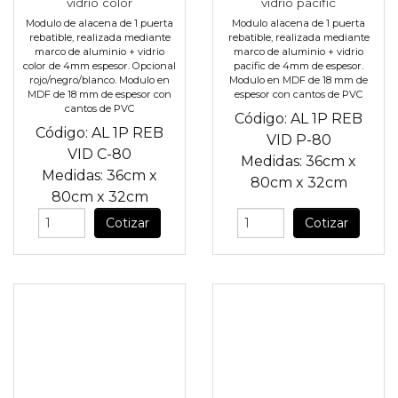
vidrio color
vidrio pacific
Modulo de alacena de 1 puerta
Modulo alacena de 1 puerta
rebatible, realizada mediante
rebatible, realizada mediante
marco de aluminio + vidrio
marco de aluminio + vidrio
color de 4mm espesor. Opcional
pacific de 4mm de espesor.
rojo/negro/blanco. Modulo en
Modulo en MDF de 18 mm de
MDF de 18 mm de espesor con
espesor con cantos de PVC
cantos de PVC
Código:
AL 1P REB
Código:
AL 1P REB
VID P-80
VID C-80
Medidas:
36cm
x
Medidas:
36cm
x
80cm
x
32cm
80cm
x
32cm
Cotizar
Cotizar