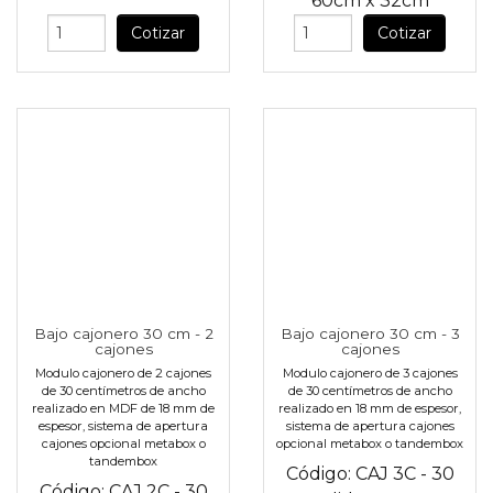
60cm
x
32cm
Cotizar
Cotizar
Bajo cajonero 30 cm - 2
Bajo cajonero 30 cm - 3
cajones
cajones
Modulo cajonero de 2 cajones
Modulo cajonero de 3 cajones
de 30 centímetros de ancho
de 30 centímetros de ancho
realizado en MDF de 18 mm de
realizado en 18 mm de espesor,
espesor, sistema de apertura
sistema de apertura cajones
cajones opcional metabox o
opcional metabox o tandembox
tandembox
Código:
CAJ 3C - 30
Código:
CAJ 2C - 30