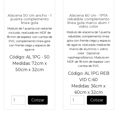
Alacena 50 cm ancho - 1
Alacena 60 cm - 1PTA
puerta complemento
rebatible complemento
línea gola
línea gola marco alum +
vidrio color
Modulo de 1 puerta con estante
Modulo de alacena de 1 puerta
incluido, realizado en MDF de
rebatible, complemento línea
18 mm de espesor con cantos de
gola con frente ciego y espacio
PVC, complemento línea gola
de agarre, realizada mediante
con frente ciego y espacio de
marco de aluminio + vidrio
agarre.
color . Opcional
Código:
AL 1PG - 50
rojo/negro/blanco. Modulo en
MDF de 18 mm de espesor con
Medidas:
72cm
x
cantos de PVC
50cm
x
32cm
Código:
AL 1PG REB
VID C-60
Medidas:
36cm
x
60cm
x
32cm
Cotizar
Cotizar