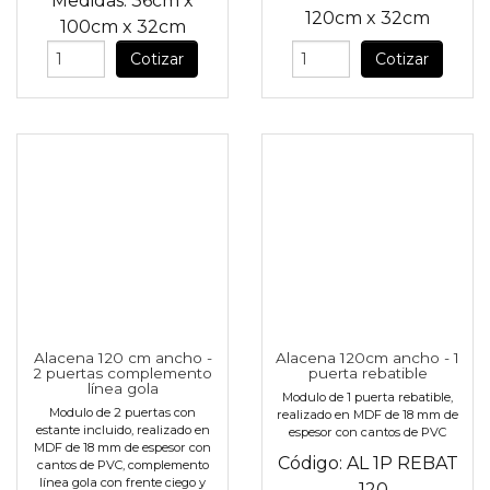
Medidas:
36cm
x
120cm
x
32cm
100cm
x
32cm
Cotizar
Cotizar
Alacena 120 cm ancho -
Alacena 120cm ancho - 1
2 puertas complemento
puerta rebatible
línea gola
Modulo de 1 puerta rebatible,
Modulo de 2 puertas con
realizado en MDF de 18 mm de
estante incluido, realizado en
espesor con cantos de PVC
MDF de 18 mm de espesor con
Código:
AL 1P REBAT
cantos de PVC, complemento
línea gola con frente ciego y
- 120