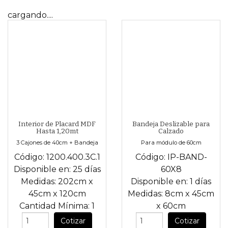
cargando....
Interior de Placard MDF
Bandeja Deslizable para
Hasta 1,20mt
Calzado
3 Cajones de 40cm + Bandeja
Para módulo de 60cm
Código:
1200.400.3C.1
Código:
IP-BAND-
Disponible en:
25 días
60X8
Medidas:
202cm
x
Disponible en:
1 días
45cm
x
120cm
Medidas:
8cm
x
45cm
Cantidad Mínima:
1
x
60cm
Cotizar
Cotizar