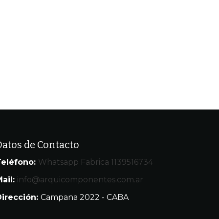
Datos de Contacto
Teléfono:
Whatsapp Fabrica 1139516734
ail:
info@arquicomponentes.com.ar
Dirección:
Campana 2022 - CABA