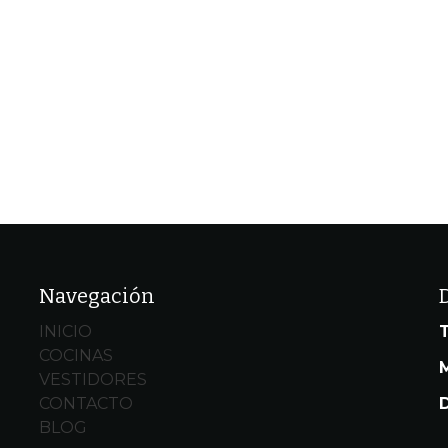
Navegación
INICIO
COCINAS
M
e
VESTIDORES
CONTACTO
BLOG